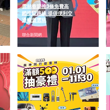
雲林春節推3條免費高
鐵接駁路線 提供便利交
通暢遊雲林
聯合新聞網