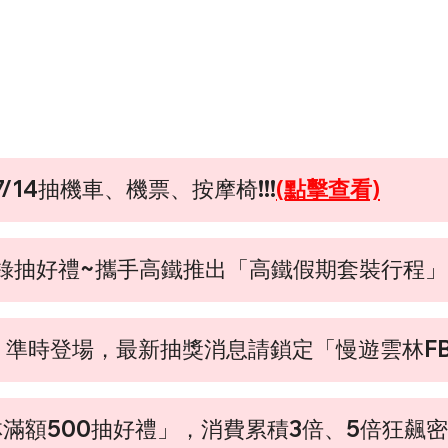
14抽機車、機票、按摩椅!!!
(點擊查看)
抽好禮~攜手高鐵推出「高鐵假期套裝行程」!!
」準時登場，最新抽獎消息請鎖定「慢遊雲林F
林滿額500抽好禮」，消費累積3倍、5倍狂飆