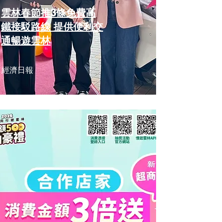
雲林春節推3條免費高
鐵接駁路線 提供便利交
通暢遊雲林
經濟日報