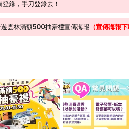
掃描登錄，
手刀登錄去！
行遊雲林滿額500抽豪禮宣傳海報
（
宣傳海報下