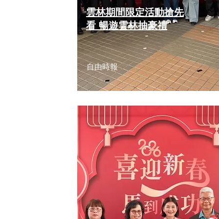
雲林期間限定活動搶先
看 暢遊雲林抽豪禮
自由時報